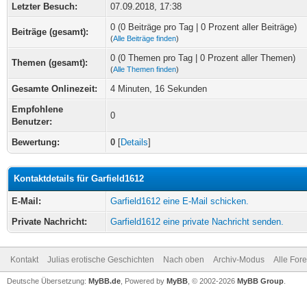
Letzter Besuch:
07.09.2018, 17:38
0 (0 Beiträge pro Tag | 0 Prozent aller Beiträge)
Beiträge (gesamt):
(
Alle Beiträge finden
)
0 (0 Themen pro Tag | 0 Prozent aller Themen)
Themen (gesamt):
(
Alle Themen finden
)
Gesamte Onlinezeit:
4 Minuten, 16 Sekunden
Empfohlene
0
Benutzer:
Bewertung:
0
[
Details
]
Kontaktdetails für Garfield1612
E-Mail:
Garfield1612 eine E-Mail schicken.
Private Nachricht:
Garfield1612 eine private Nachricht senden.
Kontakt
Julias erotische Geschichten
Nach oben
Archiv-Modus
Alle For
Deutsche Übersetzung:
MyBB.de
, Powered by
MyBB
, © 2002-2026
MyBB Group
.