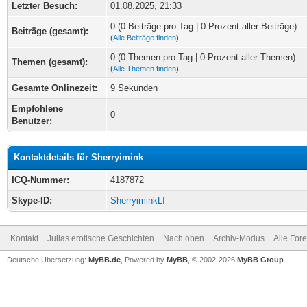
Letzter Besuch:
01.08.2025, 21:33
0 (0 Beiträge pro Tag | 0 Prozent aller Beiträge)
Beiträge (gesamt):
(
Alle Beiträge finden
)
0 (0 Themen pro Tag | 0 Prozent aller Themen)
Themen (gesamt):
(
Alle Themen finden
)
Gesamte Onlinezeit:
9 Sekunden
Empfohlene
0
Benutzer:
Kontaktdetails für Sherryimink
ICQ-Nummer:
4187872
Skype-ID:
SherryiminkLI
Kontakt
Julias erotische Geschichten
Nach oben
Archiv-Modus
Alle For
Deutsche Übersetzung:
MyBB.de
, Powered by
MyBB
, © 2002-2026
MyBB Group
.