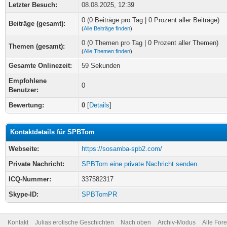
Letzter Besuch:
08.08.2025, 12:39
0 (0 Beiträge pro Tag | 0 Prozent aller Beiträge)
Beiträge (gesamt):
(
Alle Beiträge finden
)
0 (0 Themen pro Tag | 0 Prozent aller Themen)
Themen (gesamt):
(
Alle Themen finden
)
Gesamte Onlinezeit:
59 Sekunden
Empfohlene
0
Benutzer:
Bewertung:
0
[
Details
]
Kontaktdetails für SPBTom
Webseite:
https://sosamba-spb2.com/
Private Nachricht:
SPBTom eine private Nachricht senden.
ICQ-Nummer:
337582317
Skype-ID:
SPBTomPR
Kontakt
Julias erotische Geschichten
Nach oben
Archiv-Modus
Alle For