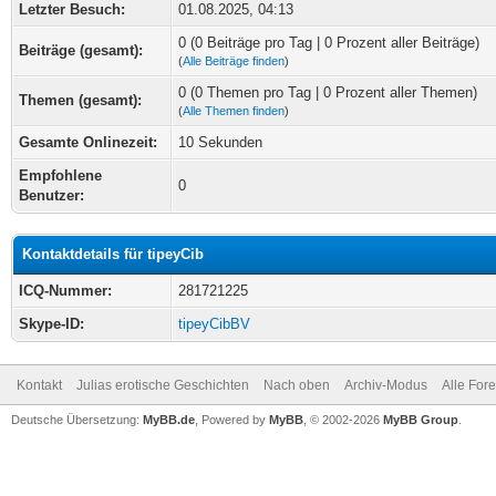
Letzter Besuch:
01.08.2025, 04:13
0 (0 Beiträge pro Tag | 0 Prozent aller Beiträge)
Beiträge (gesamt):
(
Alle Beiträge finden
)
0 (0 Themen pro Tag | 0 Prozent aller Themen)
Themen (gesamt):
(
Alle Themen finden
)
Gesamte Onlinezeit:
10 Sekunden
Empfohlene
0
Benutzer:
Kontaktdetails für tipeyCib
ICQ-Nummer:
281721225
Skype-ID:
tipeyCibBV
Kontakt
Julias erotische Geschichten
Nach oben
Archiv-Modus
Alle For
Deutsche Übersetzung:
MyBB.de
, Powered by
MyBB
, © 2002-2026
MyBB Group
.