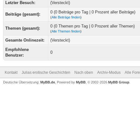
Letzter Besuch:
(Versteckt)
0 (0 Beiträge pro Tag | 0 Prozent aller Beiträge)
Beiträge (gesamt):
(
Alle Beiträge finden
)
0 (0 Themen pro Tag | 0 Prozent aller Themen)
Themen (gesamt):
(
Alle Themen finden
)
Gesamte Onlinezeit:
(Versteckt)
Empfohlene
0
Benutzer:
Kontakt
Julias erotische Geschichten
Nach oben
Archiv-Modus
Alle For
Deutsche Übersetzung:
MyBB.de
, Powered by
MyBB
, © 2002-2026
MyBB Group
.