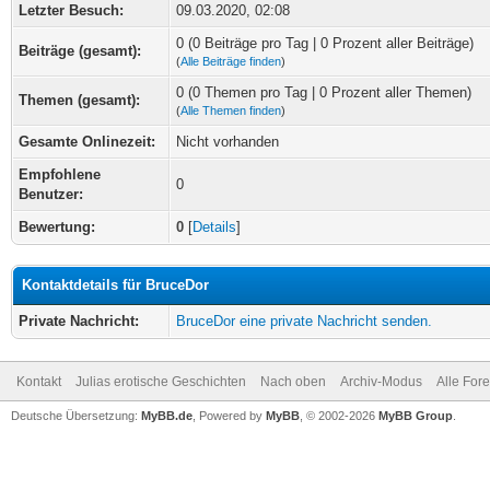
Letzter Besuch:
09.03.2020, 02:08
0 (0 Beiträge pro Tag | 0 Prozent aller Beiträge)
Beiträge (gesamt):
(
Alle Beiträge finden
)
0 (0 Themen pro Tag | 0 Prozent aller Themen)
Themen (gesamt):
(
Alle Themen finden
)
Gesamte Onlinezeit:
Nicht vorhanden
Empfohlene
0
Benutzer:
Bewertung:
0
[
Details
]
Kontaktdetails für BruceDor
Private Nachricht:
BruceDor eine private Nachricht senden.
Kontakt
Julias erotische Geschichten
Nach oben
Archiv-Modus
Alle For
Deutsche Übersetzung:
MyBB.de
, Powered by
MyBB
, © 2002-2026
MyBB Group
.