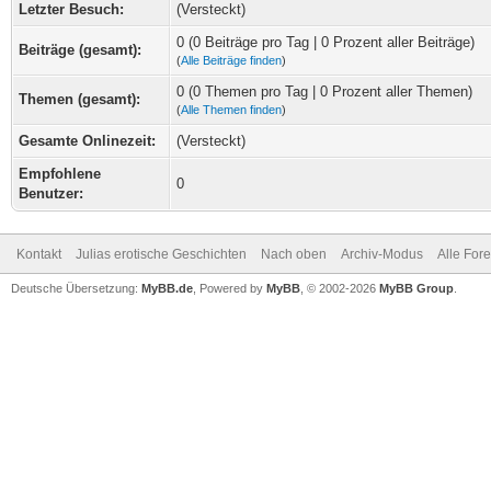
Letzter Besuch:
(Versteckt)
0 (0 Beiträge pro Tag | 0 Prozent aller Beiträge)
Beiträge (gesamt):
(
Alle Beiträge finden
)
0 (0 Themen pro Tag | 0 Prozent aller Themen)
Themen (gesamt):
(
Alle Themen finden
)
Gesamte Onlinezeit:
(Versteckt)
Empfohlene
0
Benutzer:
Kontakt
Julias erotische Geschichten
Nach oben
Archiv-Modus
Alle For
Deutsche Übersetzung:
MyBB.de
, Powered by
MyBB
, © 2002-2026
MyBB Group
.