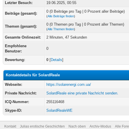
Letzter Besuch:
19.06.2025, 00:55
0 (0 Beiträge pro Tag | 0 Prozent aller Beiträge)
Beiträge (gesamt):
(
Alle Beiträge finden
)
0 (0 Themen pro Tag | 0 Prozent aller Themen)
Themen (gesamt):
(
Alle Themen finden
)
Gesamte Onlinezeit:
2 Minuten, 47 Sekunden
Empfohlene
0
Benutzer:
Bewertung:
0
[
Details
]
Kontaktdetails für SolardReale
Webseite:
https://solarenergi.com.ua/
Private Nachricht:
SolardReale eine private Nachricht senden.
ICQ-Nummer:
255116468
Skype-ID:
SolardRealeWE
Kontakt
Julias erotische Geschichten
Nach oben
Archiv-Modus
Alle For