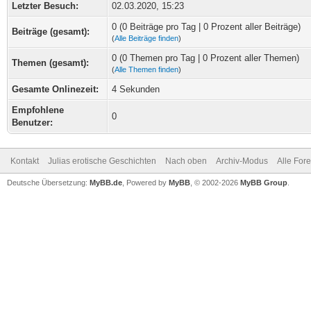
Letzter Besuch:
02.03.2020, 15:23
0 (0 Beiträge pro Tag | 0 Prozent aller Beiträge)
Beiträge (gesamt):
(
Alle Beiträge finden
)
0 (0 Themen pro Tag | 0 Prozent aller Themen)
Themen (gesamt):
(
Alle Themen finden
)
Gesamte Onlinezeit:
4 Sekunden
Empfohlene
0
Benutzer:
Kontakt
Julias erotische Geschichten
Nach oben
Archiv-Modus
Alle For
Deutsche Übersetzung:
MyBB.de
, Powered by
MyBB
, © 2002-2026
MyBB Group
.