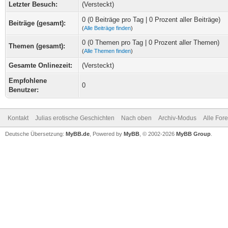
Letzter Besuch:
(Versteckt)
0 (0 Beiträge pro Tag | 0 Prozent aller Beiträge)
Beiträge (gesamt):
(
Alle Beiträge finden
)
0 (0 Themen pro Tag | 0 Prozent aller Themen)
Themen (gesamt):
(
Alle Themen finden
)
Gesamte Onlinezeit:
(Versteckt)
Empfohlene
0
Benutzer:
Kontakt
Julias erotische Geschichten
Nach oben
Archiv-Modus
Alle For
Deutsche Übersetzung:
MyBB.de
, Powered by
MyBB
, © 2002-2026
MyBB Group
.