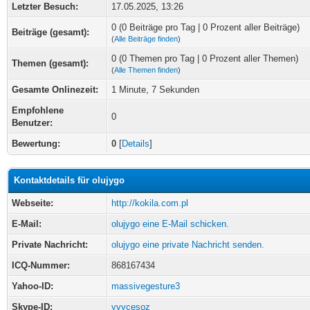
Letzter Besuch:
17.05.2025, 13:26
0 (0 Beiträge pro Tag | 0 Prozent aller Beiträge)
Beiträge (gesamt):
(
Alle Beiträge finden
)
0 (0 Themen pro Tag | 0 Prozent aller Themen)
Themen (gesamt):
(
Alle Themen finden
)
Gesamte Onlinezeit:
1 Minute, 7 Sekunden
Empfohlene
0
Benutzer:
Bewertung:
0
[
Details
]
Kontaktdetails für olujygo
Webseite:
http://kokila.com.pl
E-Mail:
olujygo eine E-Mail schicken.
Private Nachricht:
olujygo eine private Nachricht senden.
ICQ-Nummer:
868167434
Yahoo-ID:
massivegesture3
Skype-ID:
yvycesoz