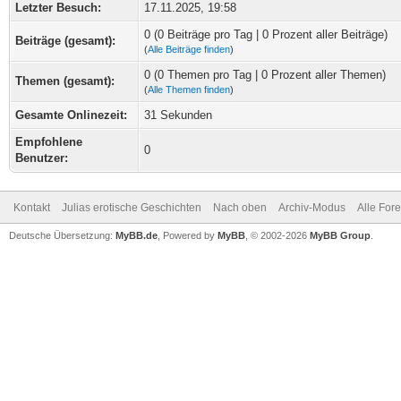
Letzter Besuch:
17.11.2025, 19:58
0 (0 Beiträge pro Tag | 0 Prozent aller Beiträge)
Beiträge (gesamt):
(
Alle Beiträge finden
)
0 (0 Themen pro Tag | 0 Prozent aller Themen)
Themen (gesamt):
(
Alle Themen finden
)
Gesamte Onlinezeit:
31 Sekunden
Empfohlene
0
Benutzer:
Kontakt
Julias erotische Geschichten
Nach oben
Archiv-Modus
Alle For
Deutsche Übersetzung:
MyBB.de
, Powered by
MyBB
, © 2002-2026
MyBB Group
.