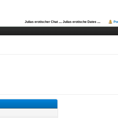
Julias erotischer Chat ....
Julias erotische Dates ....
Po