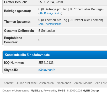
Letzter Besuch:
25.06.2024, 23:01
0 (0 Beiträge pro Tag | 0 Prozent aller Beiträge)
Beiträge (gesamt):
(
Alle Beiträge finden
)
0 (0 Themen pro Tag | 0 Prozent aller Themen)
Themen (gesamt):
(
Alle Themen finden
)
Gesamte Onlinezeit:
5 Sekunden
Empfohlene
0
Benutzer:
Kontaktdetails für s3olovhoafe
ICQ-Nummer:
355412133
Skype-ID:
s3olovhoafe
Kontakt
Julias erotische Geschichten
Nach oben
Archiv-Modus
Alle For
Deutsche Übersetzung:
MyBB.de
, Powered by
MyBB
, © 2002-2026
MyBB Group
.