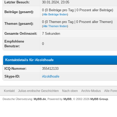
Letzter Besuch:
30.01.2024, 23:05
0 (0 Beiträge pro Tag | 0 Prozent aller Beiträge)
Beiträge (gesamt):
(
Alle Beiträge finden
)
0 (0 Themen pro Tag | 0 Prozent aller Themen)
Themen (gesamt):
(
Alle Themen finden
)
Gesamte Onlinezeit:
7 Sekunden
Empfohlene
0
Benutzer:
Kontaktdetails für i4zoldhoafe
ICQ-Nummer:
355412133
Skype-ID:
i4zoldhoafe
Kontakt
Julias erotische Geschichten
Nach oben
Archiv-Modus
Alle For
Deutsche Übersetzung:
MyBB.de
, Powered by
MyBB
, © 2002-2026
MyBB Group
.