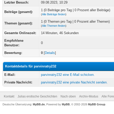
Letzter Besuch:
09.08.2023, 10:29
1 (0 Beiträge pro Tag | 0 Prozent aller Beiträge)
Beiträge (gesamt):
(
Alle Beiträge finden
)
1 (0 Themen pro Tag | 0 Prozent aller Themen)
Themen (gesamt):
(
Alle Themen finden
)
Gesamte Onlinezeit:
14 Minuten, 46 Sekunden
Empfohlene
0
Benutzer:
Bewertung:
0
[
Details
]
Kontaktdetails für parvinratry232
E-Mail:
parvinratry232 eine E-Mail schicken.
Private Nachricht:
parvinratry232 eine private Nachricht senden.
Kontakt
Julias erotische Geschichten
Nach oben
Archiv-Modus
Alle For
Deutsche Übersetzung:
MyBB.de
, Powered by
MyBB
, © 2002-2026
MyBB Group
.