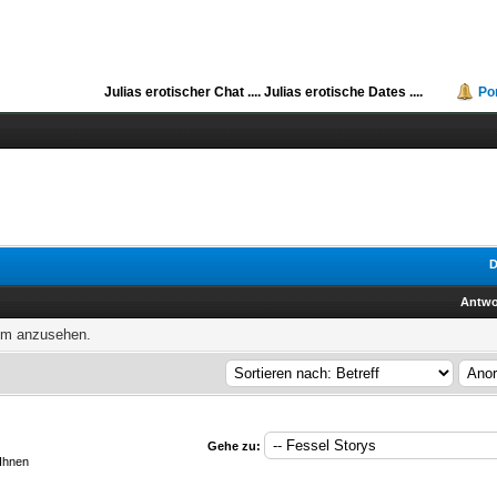
Julias erotischer Chat ....
Julias erotische Dates ....
Po
D
Antwo
rum anzusehen.
Gehe zu:
 Ihnen